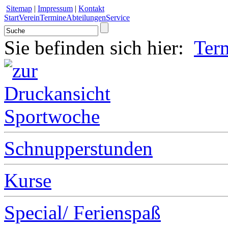
Sitemap
|
Impressum
|
Kontakt
Start
Verein
Termine
Abteilungen
Service
Sie befinden sich hier:
Ter
Sportwoche
Schnupperstunden
Kurse
Special/ Ferienspaß