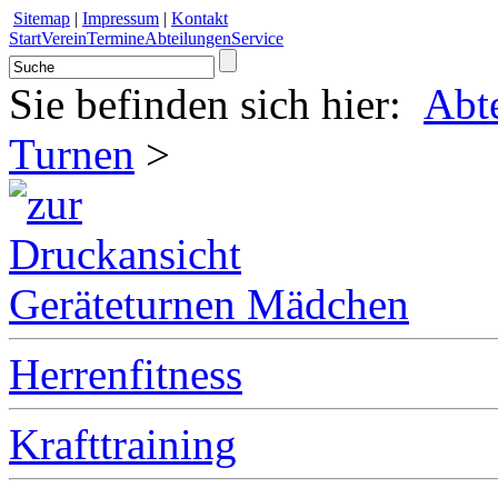
Sitemap
|
Impressum
|
Kontakt
Start
Verein
Termine
Abteilungen
Service
Sie befinden sich hier:
Abt
Turnen
>
Geräteturnen Mädchen
Herrenfitness
Krafttraining