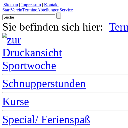
Sitemap
|
Impressum
|
Kontakt
Start
Verein
Termine
Abteilungen
Service
Sie befinden sich hier:
Ter
Sportwoche
Schnupperstunden
Kurse
Special/ Ferienspaß