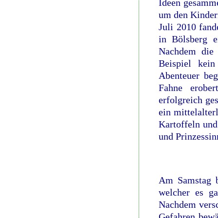
Ideen gesamme
um den Kinder
Juli 2010 fand
in Bölsberg e
Nachdem die 
Beispiel kei
Abenteuer beg
Fahne erober
erfolgreich ge
ein mittelalte
Kartoffeln und
und Prinzessin
Am Samstag be
welcher es ga
Nachdem versc
Gefahren bewäl