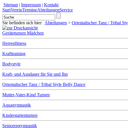
Sitemap
|
Impressum
|
Kontakt
Start
Verein
Termine
Abteilungen
Service
Sie befinden sich hier:
Abteilungen
>
Orientalischer Tanz / Tribal St
Geräteturnen Mädchen
Herrenfitness
Krafttraining
Bodystyle
Kraft- und Ausdauer für Sie und Ihn
Orientalischer Tanz / Tribal Style Belly Dance
Mutter-Vater-Kind Turnen
Aquagymnastik
Kindergartenturnen
Seniorengymnastik