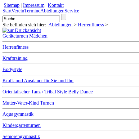
Sitemap
|
Impressum
|
Kontakt
Start
Verein
Termine
Abteilungen
Service
Sie befinden sich hier:
Abteilungen
>
Herrenfitness
>
Geräteturnen Mädchen
Herrenfitness
Krafttraining
Bodystyle
Kraft- und Ausdauer für Sie und Ihn
Orientalischer Tanz / Tribal Style Belly Dance
Mutter-Vater-Kind Turnen
Aquagymnastik
Kindergartenturnen
Seniorengymnastik